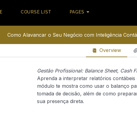
E
COURSE LIST
PAGES
Como Alavancar o Seu Negócio com Inteligência Contábi
Overview
Gestão Profissional: Balance Sheet, Cash 
Aprenda a interpretar relatórios contábei
módulo te mostra como usar o balanço patr
tomada de decisão, além de como prepara
sua presença direta.